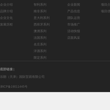
企业介绍
智利系列
企业新闻
项目
品牌介绍
南非系列
产品信息
项目
企业文化
意大利系列
团队运营
发展历程
西班牙系列
市场推广
澳洲系列
活动快报
法国系列
店面风采
名庄系列
洋酒系列
限定系列
底部链接
|
乐朗（天津）国际贸易有限公司
津ICP备19011445号